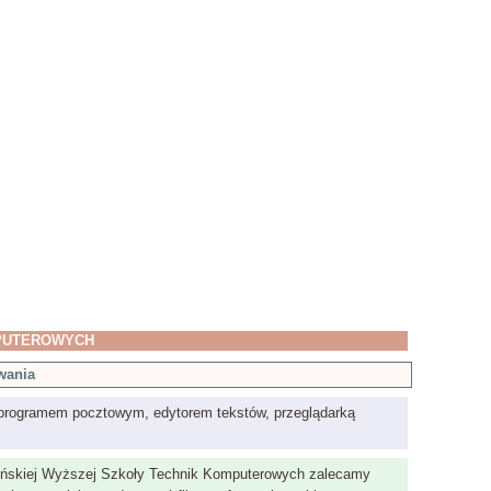
MPUTEROWYCH
wania
 programem pocztowym, edytorem tekstów, przeglądarką
ońskiej Wyższej Szkoły Technik Komputerowych zalecamy