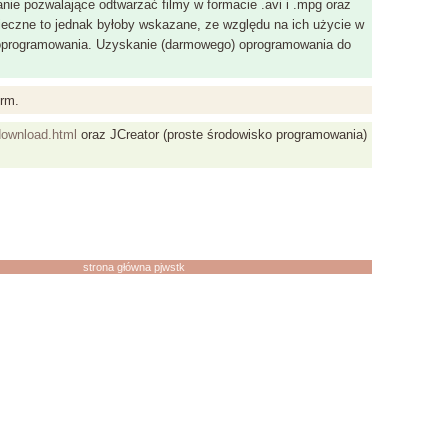
ie pozwalające odtwarzać filmy w formacie .avi i .mpg oraz
nieczne to jednak byłoby wskazane, ze względu na ich użycie w
oprogramowania. Uzyskanie (darmowego) oprogramowania do
rm.
download.html
oraz JCreator (proste środowisko programowania)
strona główna pjwstk