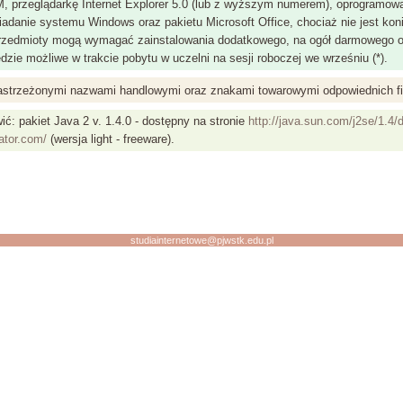
 przeglądarkę Internet Explorer 5.0 (lub z wyższym numerem), oprogramowan
iadanie systemu Windows oraz pakietu Microsoft Office, chociaż nie jest ko
rzedmioty mogą wymagać zainstalowania dodatkowego, na ogół darmowego 
zie możliwe w trakcie pobytu w uczelni na sesji roboczej we wrześniu (*).
strzeżonymi nazwami handlowymi oraz znakami towarowymi odpowiednich fi
ć: pakiet Java 2 v. 1.4.0 - dostępny na stronie
http://java.sun.com/j2se/1.4/
ator.com/
(wersja light - freeware).
studiainternetowe@pjwstk.edu.pl