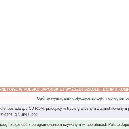
ERNETOWE W POLSKO-JAPOŃSKIEJ WYŻSZEJ SZKOLE TECHNIK KO
Ogólne wymagania dotyczące sprzętu i oprogramo
ter posiadający CD ROM, pracujący w trybie graficznym z zainstalowanym
ficzne .gif, .jpg i .png.
racę i zbieżność z oprogramowaniem używanym w laboratoriach Polsko-Jap